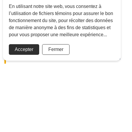
En utilisant notre site web, vous consentez à
l’utilisation de fichiers témoins pour assurer le bon
fonctionnement du site, pour récolter des données
de manière anonyme à des fins de statistiques et
pour vous proposer une meilleure expérience...
UN HÔTEL
Accepter
Fermer
D'EXCEPTION SUR LA
RIVE-SUD DE
MONTRÉAL
Distinction à prix abordable aux
portes de Montréal
L’Hôtel WelcomINNS Boucherville est un hôtel 100%
canadien situé sur la Rive-Sud, à seulement
quelques minutes du centre-ville de Montréal, et est