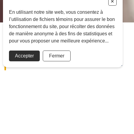
+
En utilisant notre site web, vous consentez à
l’utilisation de fichiers témoins pour assurer le bon
fonctionnement du site, pour récolter des données
de manière anonyme à des fins de statistiques et
pour vous proposer une meilleure expérience...
UN HÔTEL
Accepter
Fermer
D'EXCEPTION SUR LA
RIVE-SUD DE
MONTRÉAL
Distinction à prix abordable aux
portes de Montréal
L’Hôtel WelcomINNS Boucherville est un hôtel 100%
canadien situé sur la Rive-Sud, à seulement