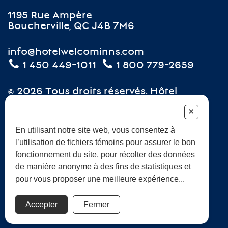
1195 Rue Ampère
Boucherville, QC J4B 7M6
info@hotelwelcominns.com
1 450 449-1011
1 800 779-2659
© 2026 Tous droits réservés. Hôtel
WelcomInns Boucherville. CITQ: 507216
+
Carrières
Termes et conditions
En utilisant notre site web, vous consentez à
l’utilisation de fichiers témoins pour assurer le bon
Foire aux questions
Développement durable
fonctionnement du site, pour récolter des données
de manière anonyme à des fins de statistiques et
pour vous proposer une meilleure expérience...
Accepter
Fermer